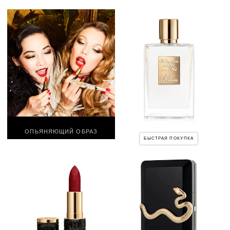
ОПЬЯНЯЮЩИЙ ОБРАЗ
БЫСТРАЯ ПОКУПКА
VOULEZ-VOUS COUCHER AVEC
MOI
$29400
СКОРО В ПРОДАЖЕ