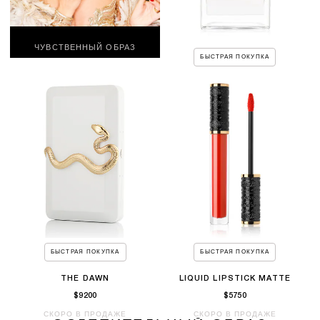
ЧУВСТВЕННЫЙ ОБРАЗ
БЫСТРАЯ ПОКУПКА
GOOD GIRL GONE BAD BY
KILIAN
$29400
СКОРО В ПРОДАЖЕ
БЫСТРАЯ ПОКУПКА
БЫСТРАЯ ПОКУПКА
THE DAWN
LIQUID LIPSTICK MATTE
$9200
$5750
СКОРО В ПРОДАЖЕ
СКОРО В ПРОДАЖЕ